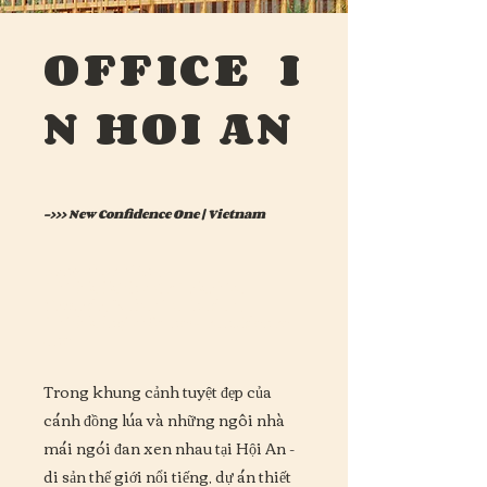
OFFICE
I
N
HOI AN
->>> New Confidence One | Vietnam
Đang thực hiện |
Thiết kế kiến trúc: Takahito
Yamada, Nobuhiro Inudoh,
Thiết kế nội thất: new confidence
one
Trong khung cảnh tuyệt đẹp của
cánh đồng lúa và những ngôi nhà
mái ngói đan xen nhau tại Hội An -
di sản thế giới nổi tiếng, dự án thiết